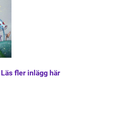
Läs fler inlägg här