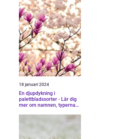
18 januari 2024
En djupdykning i
palettbladssorter - Lär dig
mer om namnen, typerna
och deras egenskaper