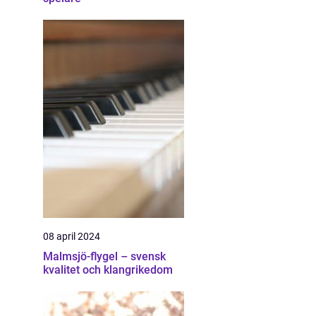
08 april 2024
Malmsjö-flygel – svensk
kvalitet och klangrikedom