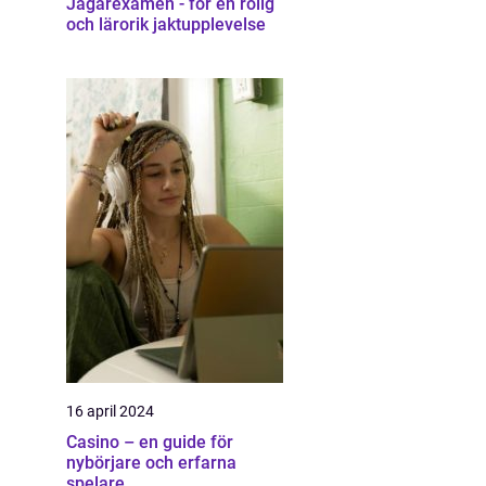
Jägarexamen - för en rolig
och lärorik jaktupplevelse
16 april 2024
Casino – en guide för
nybörjare och erfarna
spelare