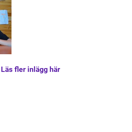
Läs fler inlägg här