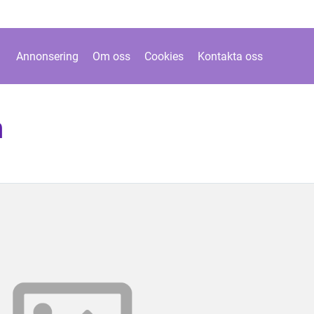
Annonsering
Om oss
Cookies
Kontakta oss
n