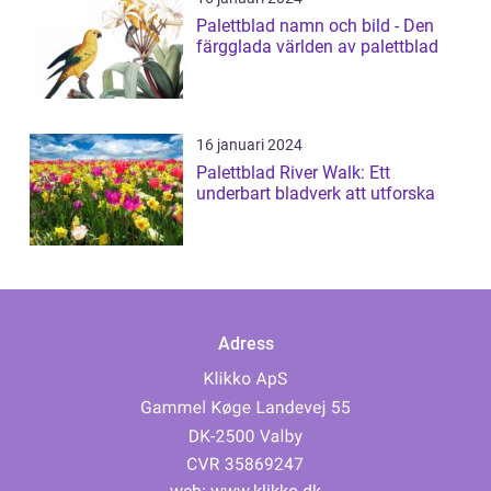
Palettblad namn och bild - Den
färgglada världen av palettblad
16 januari 2024
Palettblad River Walk: Ett
underbart bladverk att utforska
Adress