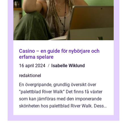
Casino – en guide för nybörjare och
erfarna spelare
16 april 2024
Isabelle Wiklund
redaktionel
En övergripande, grundlig översikt över
”palettblad River Walk” Det finns få växter
som kan jämföras med den imponerande
skönheten hos palettblad River Walk. Dess
spektakulära lövverk har ...