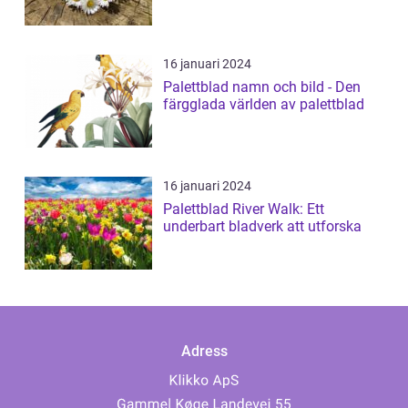
16 januari 2024
Palettblad namn och bild - Den
färgglada världen av palettblad
16 januari 2024
Palettblad River Walk: Ett
underbart bladverk att utforska
Adress