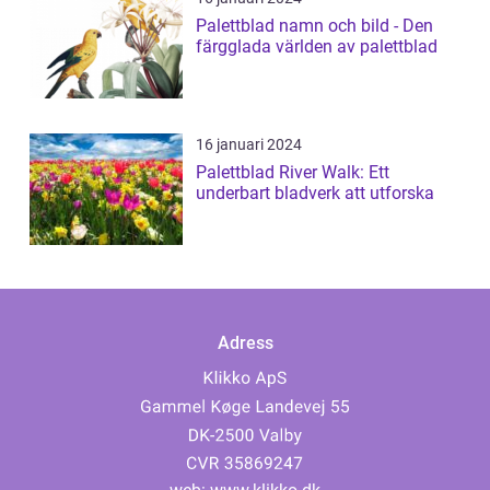
Palettblad namn och bild - Den
färgglada världen av palettblad
16 januari 2024
Palettblad River Walk: Ett
underbart bladverk att utforska
Adress