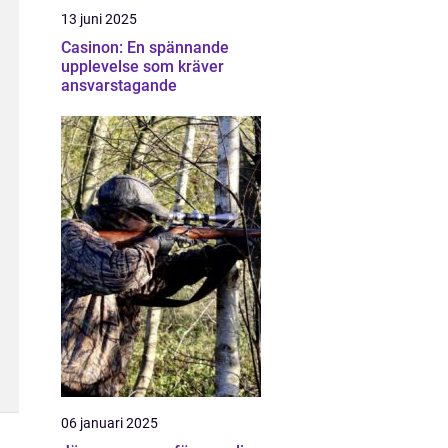
13 juni 2025
Casinon: En spännande
upplevelse som kräver
ansvarstagande
06 januari 2025