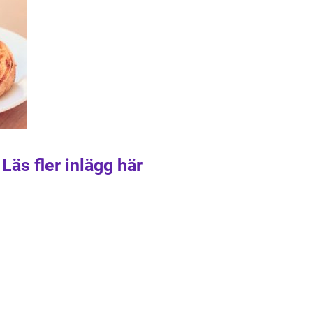
Läs fler inlägg här