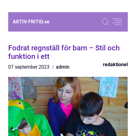
AKTIV-FRITID.
se
Fodrat regnställ för barn – Stil och
funktion i ett
redaktionel
07 september 2023
admin