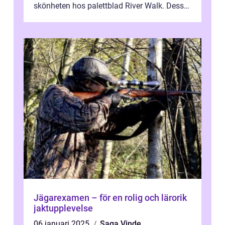
skönheten hos palettblad River Walk. Dess
spektakulära lövverk har ...
Jägarexamen – för en rolig och lärorik
jaktupplevelse
06 januari 2025
Saga Vinde