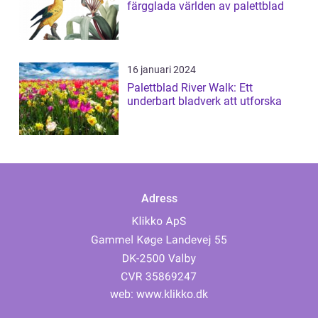
färgglada världen av palettblad
16 januari 2024
Palettblad River Walk: Ett
underbart bladverk att utforska
Adress
web:
www.klikko.dk