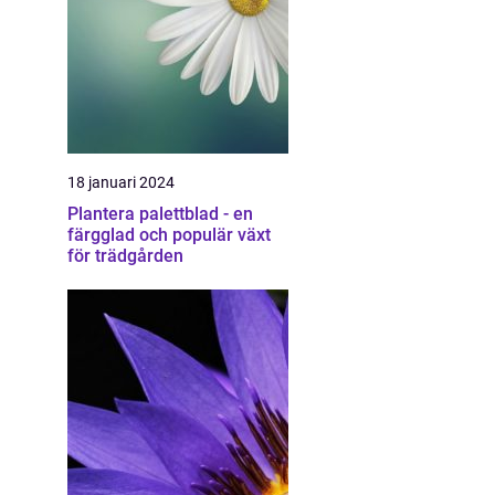
18 januari 2024
Plantera palettblad - en
färgglad och populär växt
för trädgården