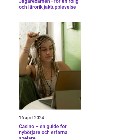
Jägarexamen - för en rolig
och lärorik jaktupplevelse
16 april 2024
Casino – en guide för
nybörjare och erfarna
spelare