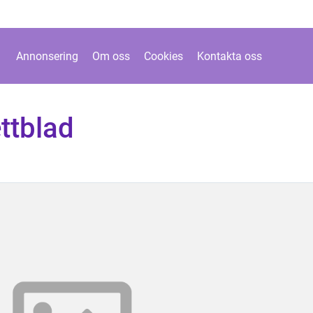
Annonsering
Om oss
Cookies
Kontakta oss
ttblad