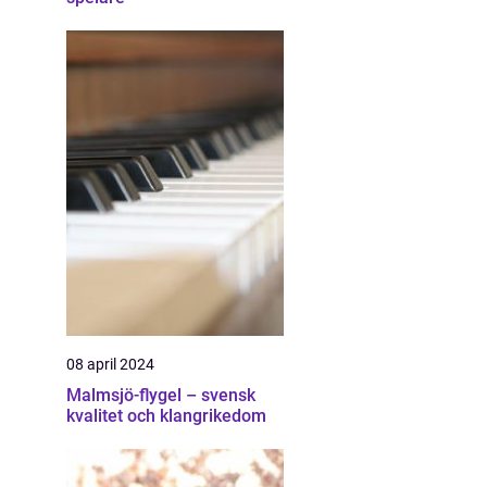
08 april 2024
Malmsjö-flygel – svensk
kvalitet och klangrikedom