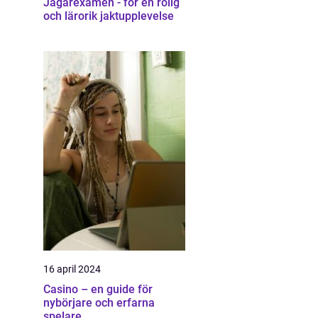
Jägarexamen - för en rolig
och lärorik jaktupplevelse
16 april 2024
Casino – en guide för
nybörjare och erfarna
spelare