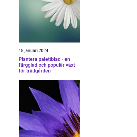
18 januari 2024
Plantera palettblad - en
färgglad och populär växt
för trädgården