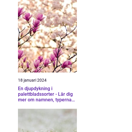
18 januari 2024
En djupdykning i
palettbladssorter - Lär dig
mer om namnen, typerna
och deras egenskaper