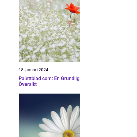
18 januari 2024
Palettblad com: En Grundlig
Översikt