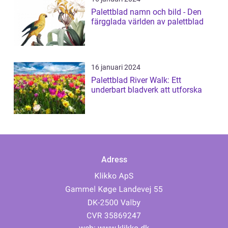
Palettblad namn och bild - Den
färgglada världen av palettblad
16 januari 2024
Palettblad River Walk: Ett
underbart bladverk att utforska
Adress