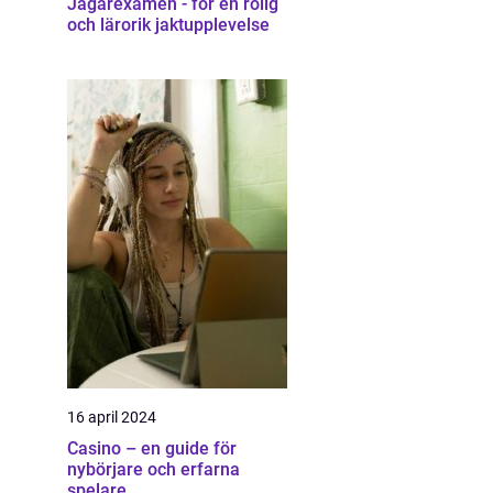
Jägarexamen - för en rolig
och lärorik jaktupplevelse
16 april 2024
Casino – en guide för
nybörjare och erfarna
spelare