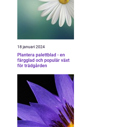
18 januari 2024
Plantera palettblad - en
färgglad och populär växt
för trädgården