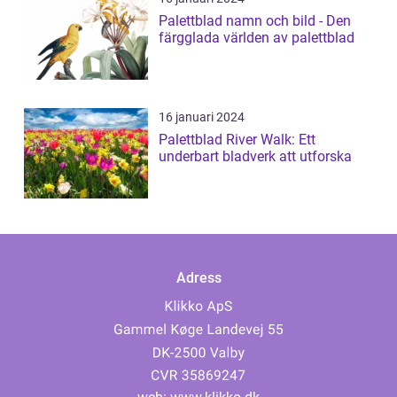
Palettblad namn och bild - Den
färgglada världen av palettblad
16 januari 2024
Palettblad River Walk: Ett
underbart bladverk att utforska
Adress