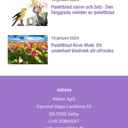
Palettblad namn och bild - Den
färgglada världen av palettblad
16 januari 2024
Palettblad River Walk: Ett
underbart bladverk att utforska
Adress