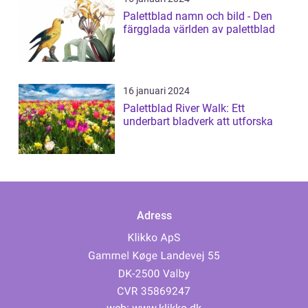
Palettblad namn och bild - Den
färgglada världen av palettblad
16 januari 2024
Palettblad River Walk: Ett
underbart bladverk att utforska
Adress