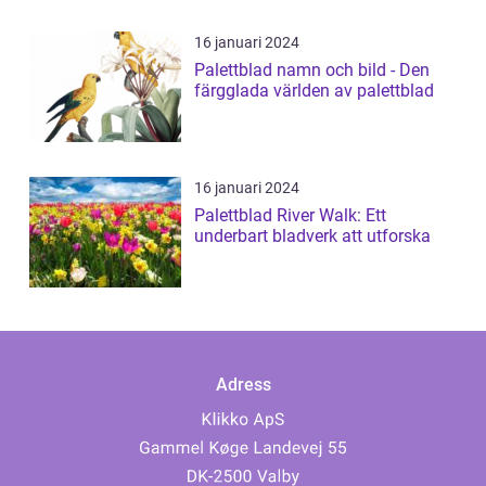
16 januari 2024
Palettblad namn och bild - Den
färgglada världen av palettblad
16 januari 2024
Palettblad River Walk: Ett
underbart bladverk att utforska
Adress