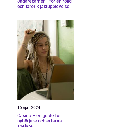
Jägarexamen - för en rolig
och lärorik jaktupplevelse
16 april 2024
Casino – en guide för
nybörjare och erfarna
spelare