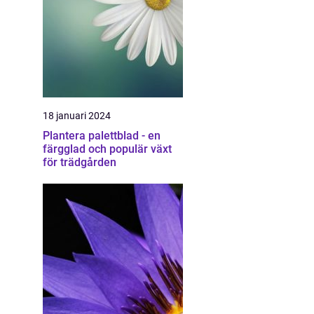
18 januari 2024
Plantera palettblad - en
färgglad och populär växt
för trädgården