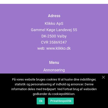
Adress
web:
www.klikko.dk
Menu
Annonsering
Om oss
På vores website bruges cookies til at huske dine indstillinger,
Cookies
statistik og personalisering af indhold og annoncer. Denne
information deles med tredjepart. Ved fortsat brug af websiden
Kontakta oss
godkender du cookiepolitikken.
Sitemap
Ok
Privatlivspolitik